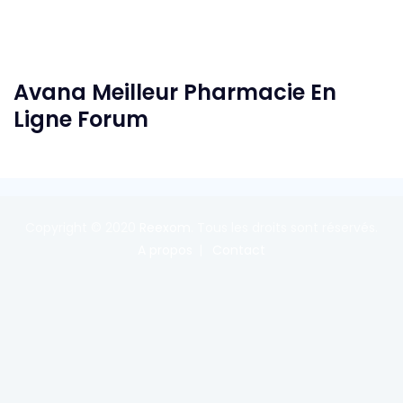
Avana Meilleur Pharmacie En
Ligne Forum
Copyright © 2020
Reexom
. Tous les droits sont réservés.
A propos
Contact