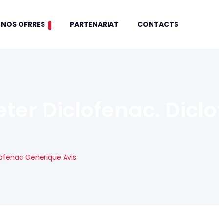
NOS OFRRES
PARTENARIAT
CONTACTS
ter Diclofenac. Dicl
lofenac Generique Avis