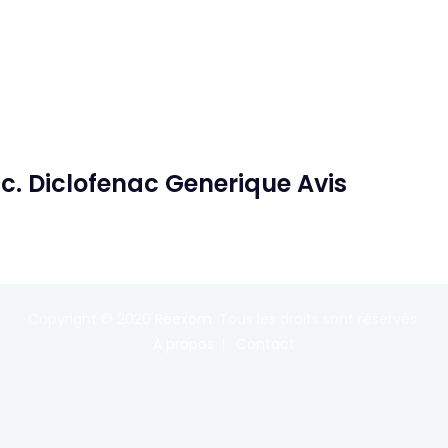
ac. Diclofenac Generique Avis
Copyright © 2020
Reexom
. Tous les droits sont réservés.
A propos
Contact