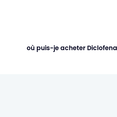
où puis-je acheter Diclofen