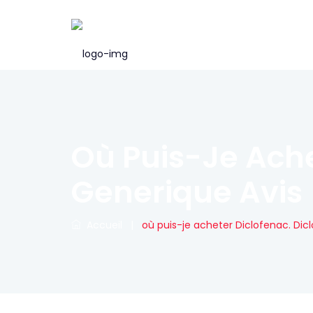
Où Puis-Je Ache
Generique Avis
Accueil
|
où puis-je acheter Diclofenac. Dic