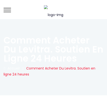
Comment Acheter
Du Levitra. Soutien En
Ligne 24 Heures
Accueil
|
Comment Acheter Du Levitra. Soutien en
ligne 24 heures