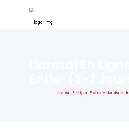
Lioresal En Lign
Entier (3-7 Jour
Accueil
|
Lioresal En Ligne Fiable – Livraison