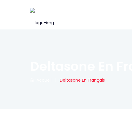
Deltasone En Fr
Accueil
|
Deltasone En Français