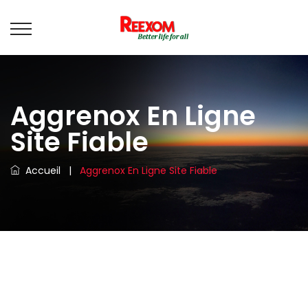
Aggrenox En Ligne
Site Fiable
Accueil
|
Aggrenox En Ligne Site Fiable