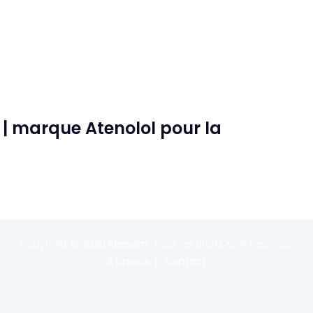
 | marque Atenolol pour la
Copyright © 2020
Reexom
. Tous les droits sont réservés.
A propos
Contact