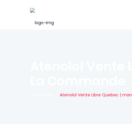
Atenolol Vente 
La Commande
Accueil
|
Atenolol Vente Libre Quebec | ma