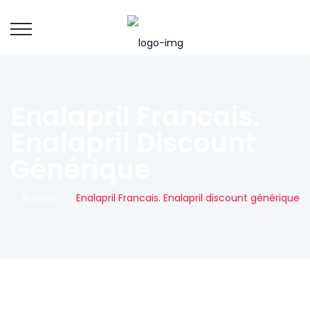
Enalapril Francais.
Enalapril Discount
Générique
Accueil
|
Enalapril Francais. Enalapril discount générique