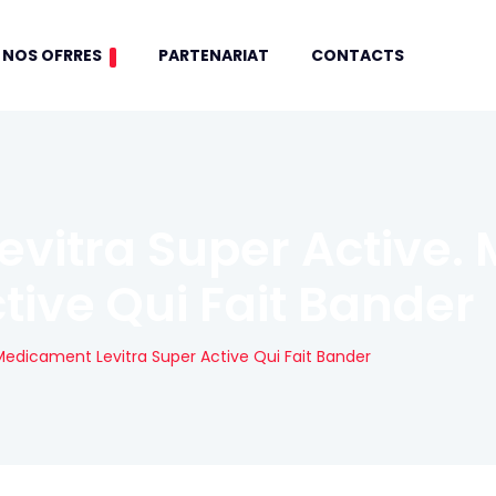
NOS OFRRES
PARTENARIAT
CONTACTS
evitra Super Active
tive Qui Fait Bander
 Medicament Levitra Super Active Qui Fait Bander