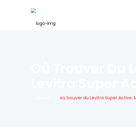
Où Trouver Du L
Levitra Super Ac
Accueil
|
où trouver du Levitra Super Active.