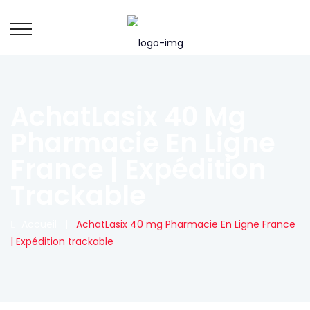
AchatLasix 40 Mg
Pharmacie En Ligne
France | Expédition
Trackable
Accueil
|
AchatLasix 40 mg Pharmacie En Ligne France
| Expédition trackable