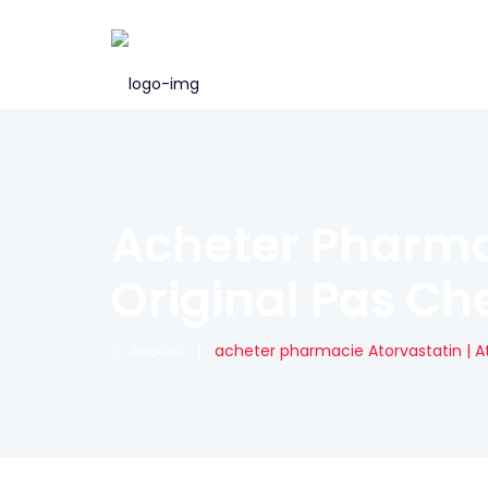
Acheter Pharmac
Original Pas Ch
Accueil
|
acheter pharmacie Atorvastatin | At