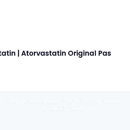
tin | Atorvastatin Original Pas
Copyright © 2020
Reexom
. Tous les droits sont réservés.
A propos
Contact