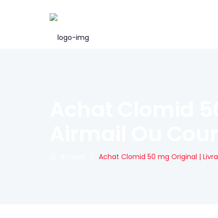
Achat Clomid 50
Airmail Ou Cour
Accueil
|
Achat Clomid 50 mg Original | Livra