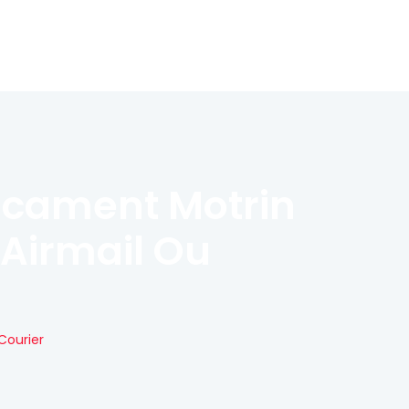
dicament Motrin
 Airmail Ou
Courier