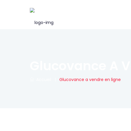
Glucovance A V
Accueil
|
Glucovance a vendre en ligne