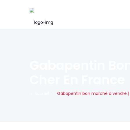
Gabapentin Bon
Cher En France
Accueil
|
Gabapentin bon marché à vendre | 