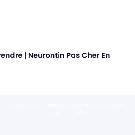
ndre | Neurontin Pas Cher En
Copyright © 2020
Reexom
. Tous les droits sont réservés.
A propos
Contact