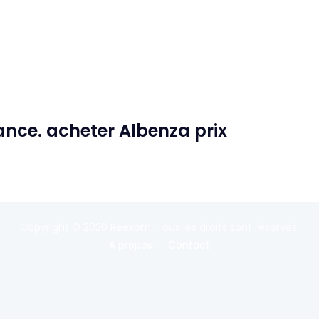
ance. acheter Albenza prix
Copyright © 2020
Reexom
. Tous les droits sont réservés.
A propos
Contact