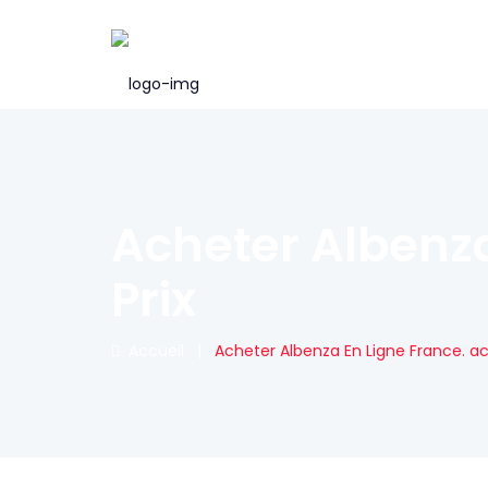
Acheter Albenza
Prix
Accueil
|
Acheter Albenza En Ligne France. ac