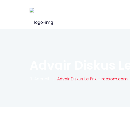
Advair Diskus L
Accueil
|
Advair Diskus Le Prix – reexom.com