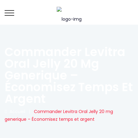
Commander Levitra
Oral Jelly 20 Mg
Generique –
Économisez Temps Et
Argent
Accueil
|
Commander Levitra Oral Jelly 20 mg
generique – Économisez temps et argent