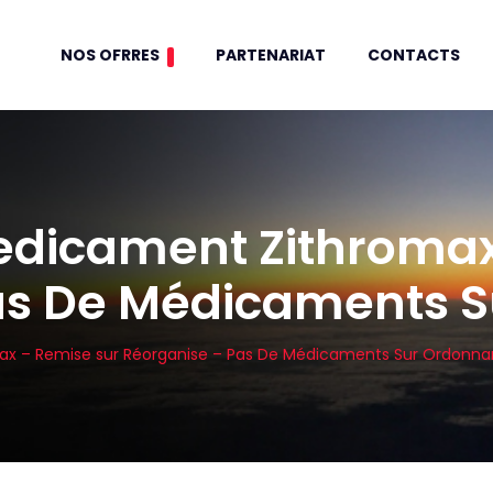
NOS OFRRES
PARTENARIAT
CONTACTS
icament Zithromax 
as De Médicaments 
 – Remise sur Réorganise – Pas De Médicaments Sur Ordonn