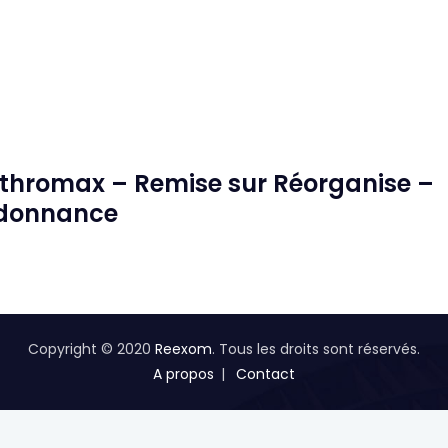
hromax – Remise sur Réorganise –
rdonnance
Copyright © 2020
Reexom
. Tous les droits sont réservés.
A propos
Contact