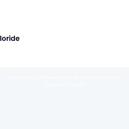
loride
Copyright © 2020
Reexom
. Tous les droits sont réservés.
A propos
Contact