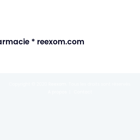
harmacie * reexom.com
Copyright © 2020
Reexom
. Tous les droits sont réservés.
A propos
Contact