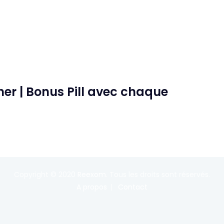
er | Bonus Pill avec chaque
Copyright © 2020
Reexom
. Tous les droits sont réservés.
A propos
Contact