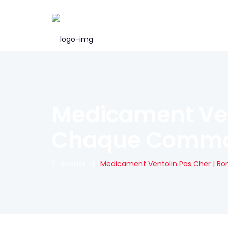
Medicament Vent
Chaque Comma
Accueil
|
Medicament Ventolin Pas Cher | B