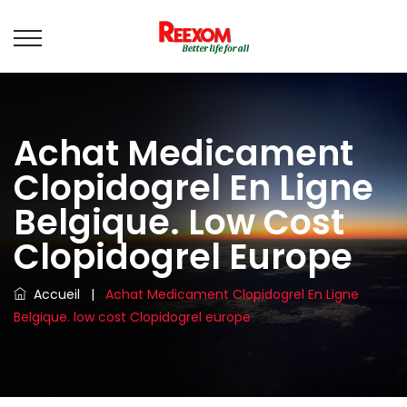
Achat Medicament
Clopidogrel En Ligne
Belgique. Low Cost
Clopidogrel Europe
Accueil
|
Achat Medicament Clopidogrel En Ligne
Belgique. low cost Clopidogrel europe