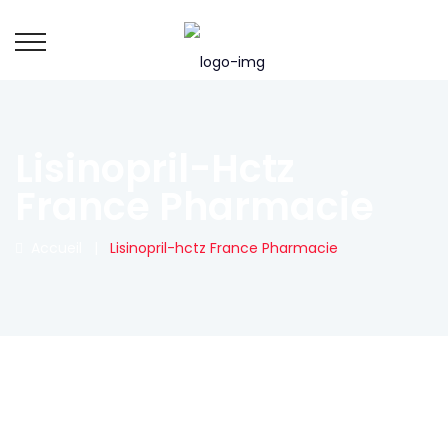
Lisinopril-Hctz
France Pharmacie
Accueil
|
Lisinopril-hctz France Pharmacie