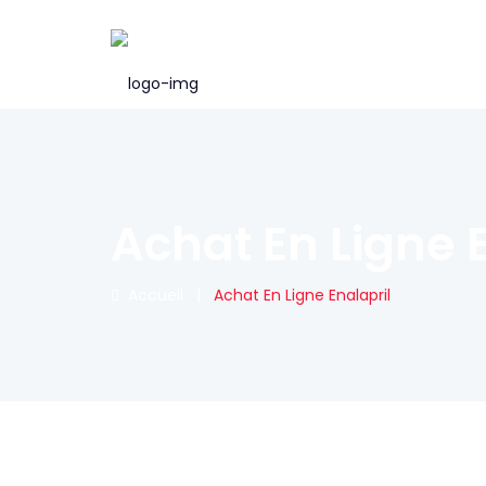
Achat En Ligne 
Accueil
|
Achat En Ligne Enalapril