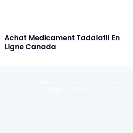
Achat Medicament Tadalafil En
Ligne Canada
Copyright © 2020
Reexom
. Tous les droits sont réservés.
A propos
Contact