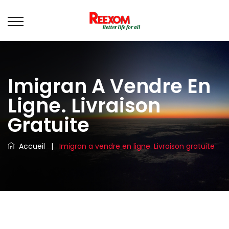
Imigran A Vendre En
Ligne. Livraison
Gratuite
Accueil
|
Imigran a vendre en ligne. Livraison gratuite