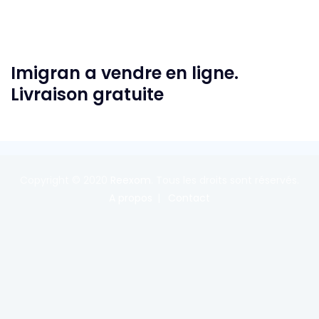
Imigran a vendre en ligne.
Livraison gratuite
Copyright © 2020
Reexom
. Tous les droits sont réservés.
A propos
Contact