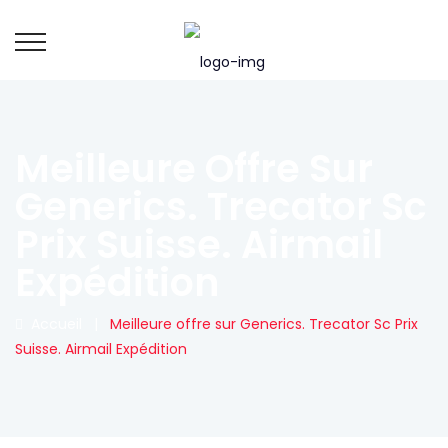
Meilleure Offre Sur
Generics. Trecator Sc
Prix Suisse. Airmail
Expédition
Accueil
|
Meilleure offre sur Generics. Trecator Sc Prix
Suisse. Airmail Expédition