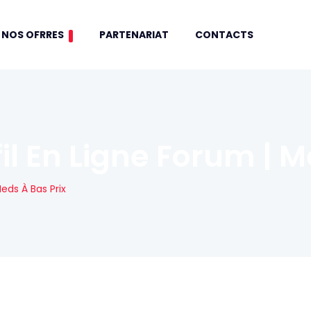
NOS OFRRES
PARTENARIAT
CONTACTS
il En Ligne Forum | M
eds À Bas Prix