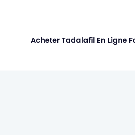
Acheter Tadalafil En Ligne F