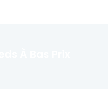
eds À Bas Prix