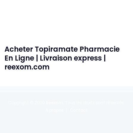
Acheter Topiramate Pharmacie
En Ligne | Livraison express |
reexom.com
Copyright © 2020
Reexom
. Tous les droits sont réservés.
A propos
Contact