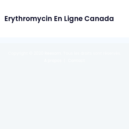
Erythromycin En Ligne Canada
Copyright © 2020
Reexom
. Tous les droits sont réservés.
A propos
Contact