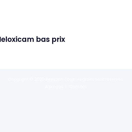
Meloxicam bas prix
Copyright © 2020
Reexom
. Tous les droits sont réservés.
A propos
Contact