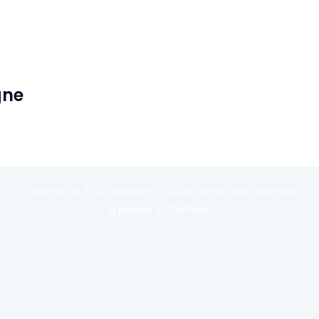
gne
Copyright © 2020
Reexom
. Tous les droits sont réservés.
A propos
Contact