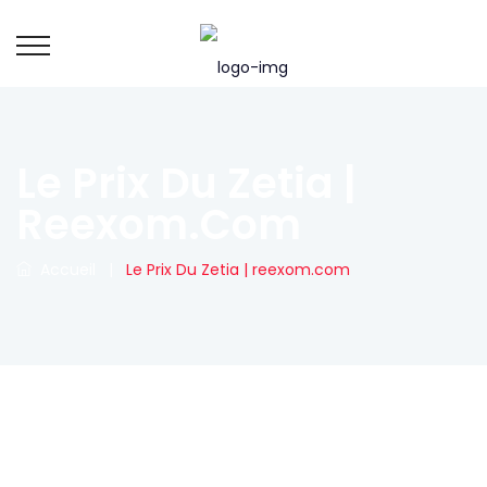
Le Prix Du Zetia |
Reexom.com
Accueil
|
Le Prix Du Zetia | reexom.com