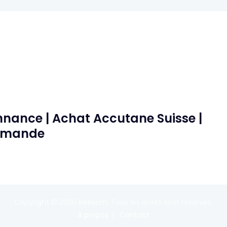
nance | Achat Accutane Suisse |
ommande
Copyright © 2020
Reexom
. Tous les droits sont réservés.
A propos
Contact