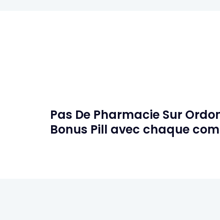
Pas De Pharmacie Sur Ordon
Bonus Pill avec chaque c