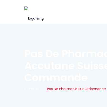
Pas De Pharmac
Accutane Suisse
Commande
Accueil
|
Pas De Pharmacie Sur Ordonnance 