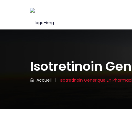
Isotretinoin Ge
Accueil
|
Isotretinoin Generique En Pharmac