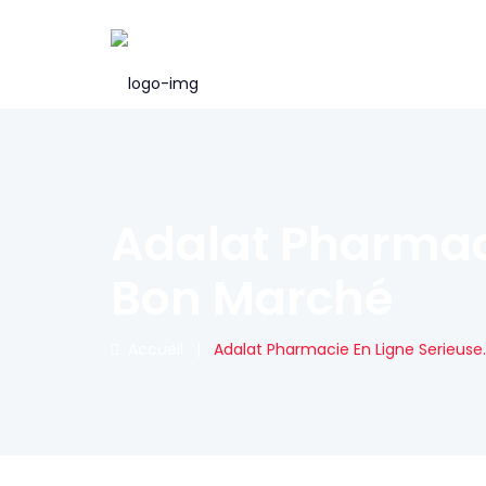
Adalat Pharmac
Bon Marché
Accueil
|
Adalat Pharmacie En Ligne Serieus