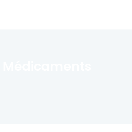
e. Médicaments