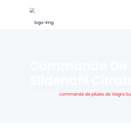
Commande De Pi
Sildenafil Citr
Accueil
|
commande de pilules de Viagra Sup