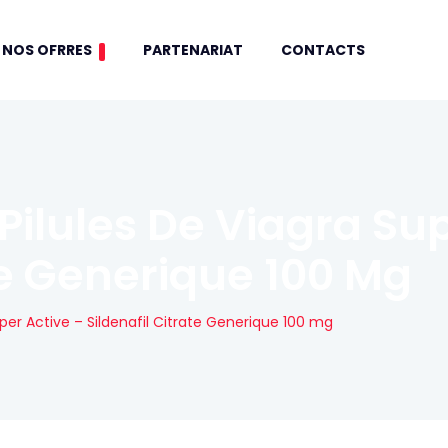
NOS OFRRES
PARTENARIAT
CONTACTS
lules De Viagra Sup
ate Generique 100 Mg
er Active – Sildenafil Citrate Generique 100 mg