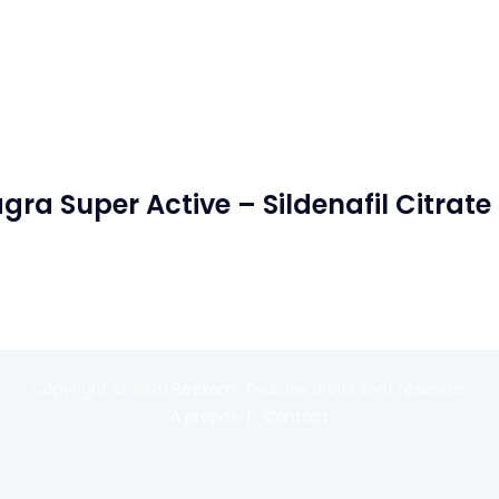
ra Super Active – Sildenafil Citrate
Copyright © 2020
Reexom
. Tous les droits sont réservés.
A propos
Contact