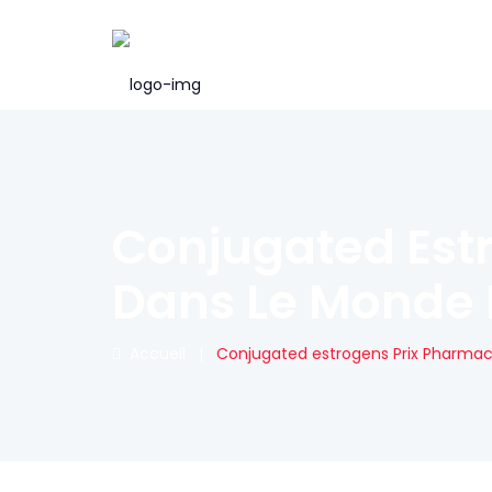
Conjugated Estr
Dans Le Monde E
Accueil
|
Conjugated estrogens Prix Pharmacie