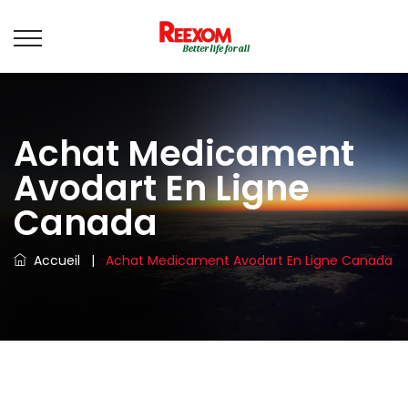
Achat Medicament
Avodart En Ligne
Canada
Accueil
|
Achat Medicament Avodart En Ligne Canada