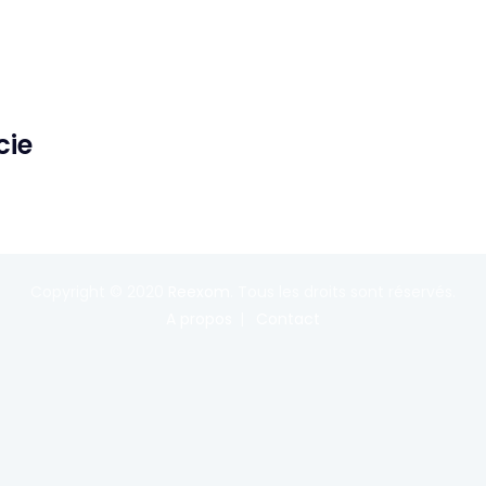
cie
Copyright © 2020
Reexom
. Tous les droits sont réservés.
A propos
Contact