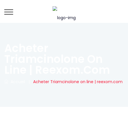
Acheter
Triamcinolone On
Line | Reexom.com
Accueil
|
Acheter Triamcinolone on line | reexom.com