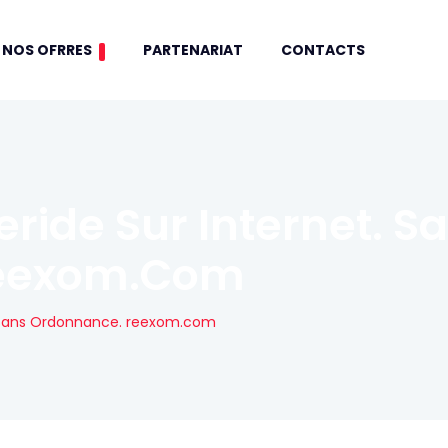
NOS OFRRES
PARTENARIAT
CONTACTS
eride Sur Internet. S
Reexom.com
t. Sans Ordonnance. reexom.com