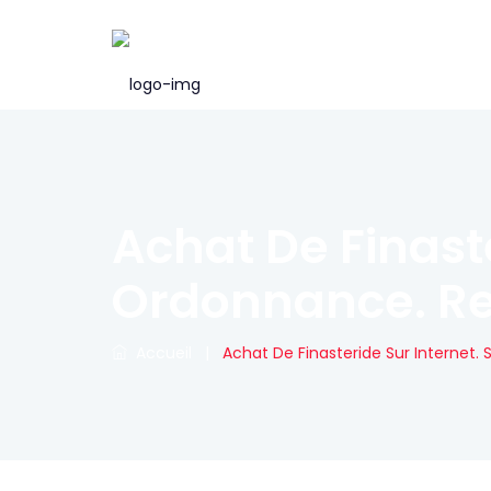
Achat De Finast
Ordonnance. 
Accueil
|
Achat De Finasteride Sur Interne