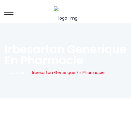
Irbesartan Generique
En Pharmacie
Accueil
|
Irbesartan Generique En Pharmacie