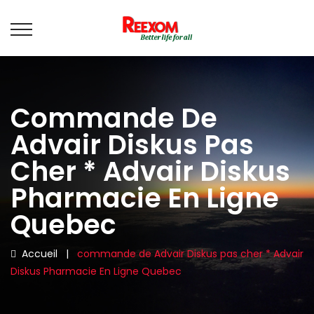
Commande De
Advair Diskus Pas
Cher * Advair Diskus
Pharmacie En Ligne
Quebec
Accueil
|
commande de Advair Diskus pas cher * Advair
Diskus Pharmacie En Ligne Quebec