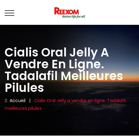
Cialis Oral Jelly A
Vendre En Ligne.
Tadalafil Meilleures
Pilules
Accueil
|
Cialis Oral Jelly a vendre en ligne. Tadalafil
meilleures pilules