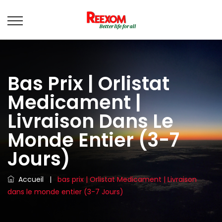
Bas Prix | Orlistat
Medicament |
Livraison Dans Le
Monde Entier (3-7
Jours)
Accueil
|
bas prix | Orlistat Medicament | Livraison
dans le monde entier (3-7 Jours)