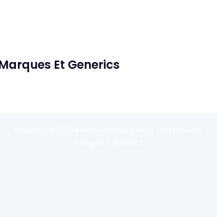
 Marques Et Generics
Copyright © 2020
Reexom
. Tous les droits sont réservés.
A propos
Contact