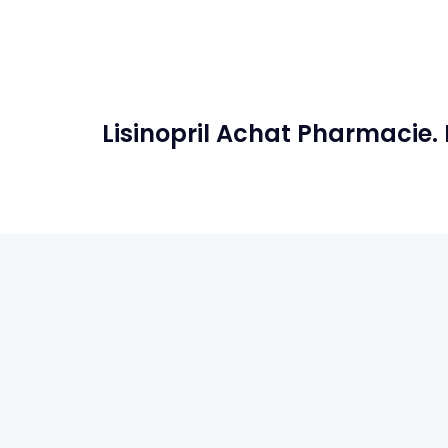
Lisinopril Achat Pharmacie.