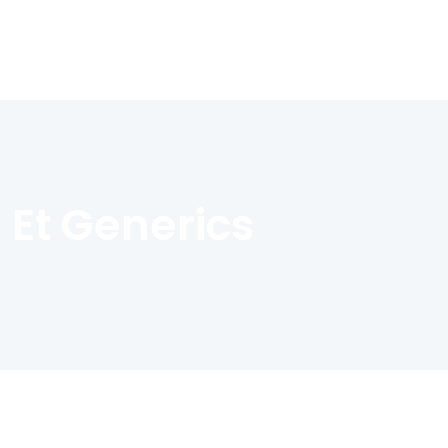
 Et Generics