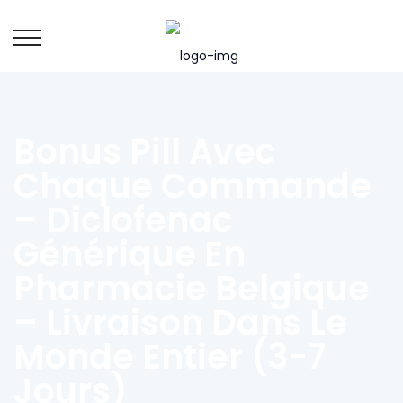
Bonus Pill Avec
Chaque Commande
– Diclofenac
Générique En
Pharmacie Belgique
– Livraison Dans Le
Monde Entier (3-7
Jours)