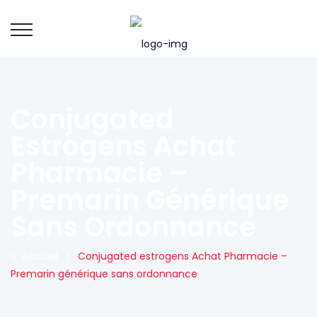
Conjugated
Estrogens Achat
Pharmacie –
Premarin Générique
Sans Ordonnance
Accueil
|
Conjugated estrogens Achat Pharmacie –
Premarin générique sans ordonnance